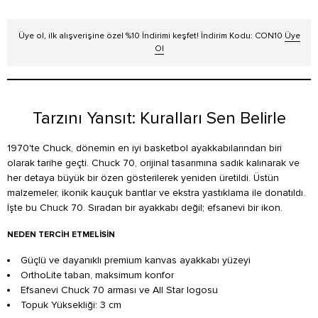
Üye ol, ilk alışverişine özel %10 İndirimi keşfet! İndirim Kodu: CON10
Üye
Ol
Tarzını Yansıt: Kuralları Sen Belirle
1970'te Chuck, dönemin en iyi basketbol ayakkabılarından biri
olarak tarihe geçti. Chuck 70, orijinal tasarımına sadık kalınarak ve
her detaya büyük bir özen gösterilerek yeniden üretildi. Üstün
malzemeler, ikonik kauçuk bantlar ve ekstra yastıklama ile donatıldı.
İşte bu Chuck 70. Sıradan bir ayakkabı değil; efsanevi bir ikon.
NEDEN TERCIH ETMELISIN
Güçlü ve dayanıklı premium kanvas ayakkabı yüzeyi
OrthoLite taban, maksimum konfor
Efsanevi Chuck 70 arması ve All Star logosu
Topuk Yüksekliği: 3 cm