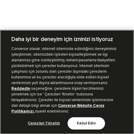
Daha iyi bir deneyim için izninizi istiyoruz
Converse olarak, internet sitemizde edindiğiniz deneyiminizi
iyileştirmek, sitemizdeki işlevleri kişiselleştirmek ve ilgi
Mağazalarımız
Sipariş Takibi
alanlarınıza göre özelleştirilmiş reklam/pazarlama faaliyetleri
yürütebilmek için çerezler kullanıyoruz. İnternet sitemizin
Müşteri İlişkileri
çalışması için zorunlu olan çerezler dışındaki çerezlerin
kullanımına ve bu çerezler aracılığıyla elde edilen kişisel
verilerinizin yurt dışına aktarılmasına onay vermiyorsanız
Koleksiyon
Reddedin
seçeneğine; çerezlere ilişkin tercihlerinizi
yönetmek için ise “Çerezleri Yönetin” butonuna
tıklayabilirsiniz. Çerezler ile kişisel verilerinizin işlenmesine
Kurumsal
dair detaylı bilgi almak için
Converse Website Çerez
Politikamızı
ziyaret edebilirsiniz.
Çerezleri Yönetin
Kabul Edin
Bizi Takip Et