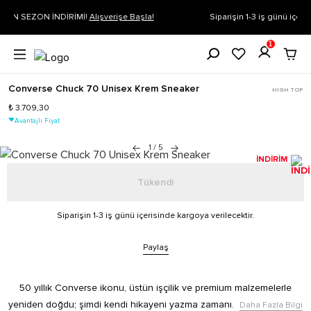
Siparişin 1-3 iş günü içerisinde kargoya verilecektir.
Daha Fazla Bilgi
1
Converse Chuck 70 Unisex Krem Sneaker
HIGH TOP
₺ 3.709,30
Avantajlı Fiyat
1
/
5
İNDİRİM
Tükendi
Siparişin 1-3 iş günü içerisinde kargoya verilecektir.
Paylaş
50 yıllık Converse ikonu, üstün işçilik ve premium malzemelerle
yeniden doğdu; şimdi kendi hikayeni yazma zamanı.
Daha Fazla Bilgi